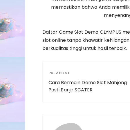
memastikan bahwa Anda memiliki
menyenang
Daftar Game Slot Demo OLYMPUS me
slot online tanpa khawatir kehilanga
berkualitas tinggi untuk hasil terbaik.
PREV POST
Cara Bermain Demo Slot Mahjong
Pasti Banjir SCATER