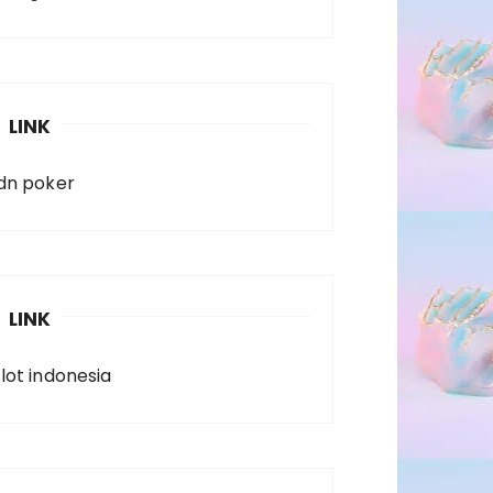
LINK
idn poker
LINK
slot indonesia