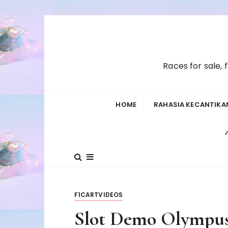
S
k
i
p
Races for sale, 
t
o
c
HOME
RAHASIA KECANTIKAN
o
n
t
e
n
t
F1CARTVIDEOS
Slot Demo Olympus