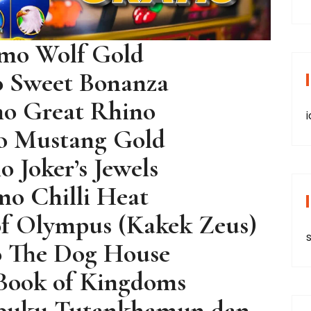
emo Wolf Gold
o Sweet Bonanza
mo Great Rhino
o Mustang Gold
 Joker’s Jewels
mo Chilli Heat
of Olympus (Kakek Zeus)
 The Dog House
Book of Kingdoms
 buku Tutankhamun dan