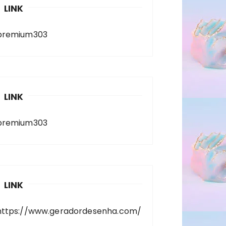
LINK
premium303
LINK
premium303
LINK
https://www.geradordesenha.com/