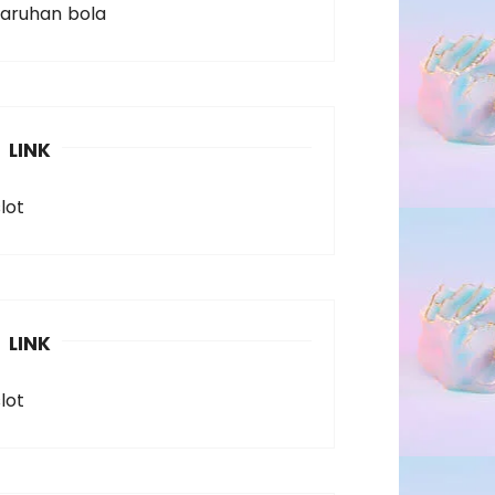
taruhan bola
LINK
lot
LINK
lot