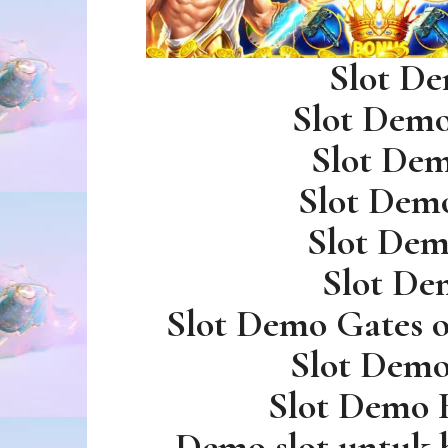
Slot D
Slot Dem
Slot De
Slot Dem
Slot Demo
Slot De
Slot Demo Gates 
Slot Demo
Slot Demo 
Demo slot untuk