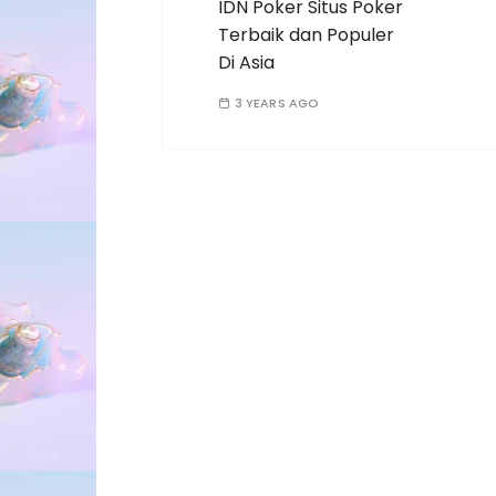
IDN Poker Situs Poker
Terbaik dan Populer
Di Asia
3 YEARS AGO