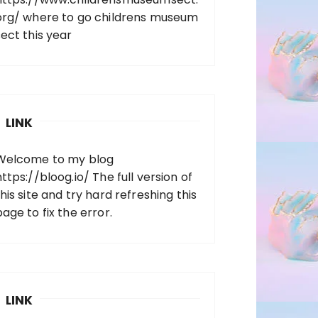
org/
where to go childrens museum
sect this year
LINK
Welcome to my blog
https://bloog.io/
The full version of
his site and try hard refreshing this
page to fix the error.
LINK