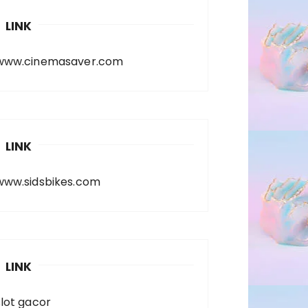
LINK
www.cinemasaver.com
LINK
www.sidsbikes.com
LINK
slot gacor