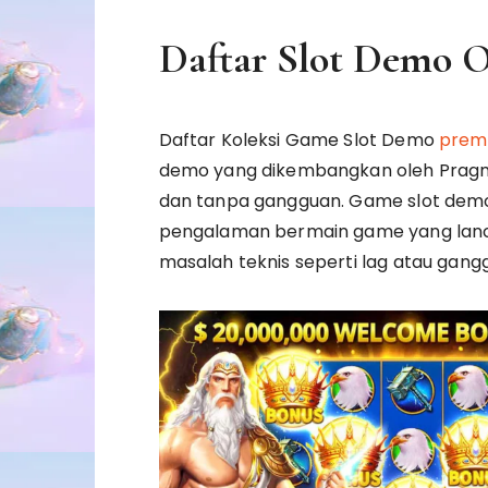
Daftar Slot Demo
Daftar Koleksi Game Slot Demo
prem
demo yang dikembangkan oleh Pragma
dan tanpa gangguan. Game slot demo
pengalaman bermain game yang lanc
masalah teknis seperti lag atau gang