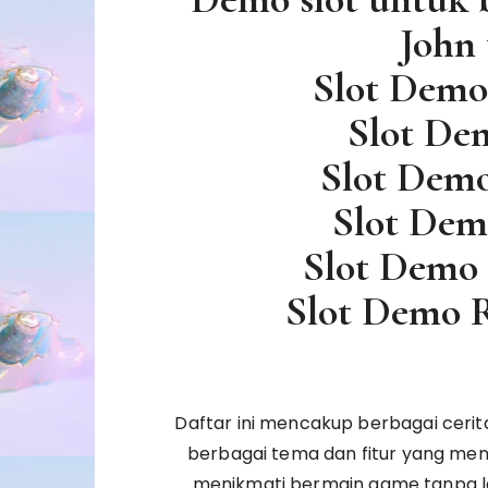
John
Slot Demo
Slot De
Slot Dem
Slot Dem
Slot Demo
Slot Demo R
Daftar ini mencakup berbagai cerit
berbagai tema dan fitur yang me
menikmati bermain game tanpa l