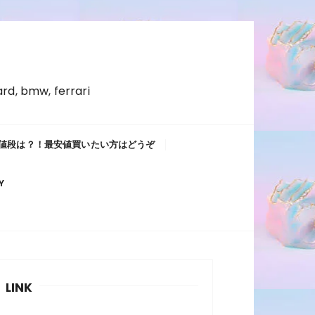
ard, bmw, ferrari
値段は？！最安値買いたい方はどうぞ
Y
LINK