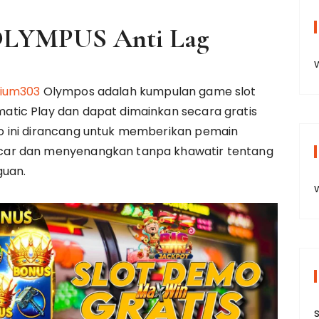
 OLYMPUS Anti Lag
ium303
Olympos adalah kumpulan game slot
tic Play dan dapat dimainkan secara gratis
 ini dirancang untuk memberikan pemain
ar dan menyenangkan tanpa khawatir tentang
guan.