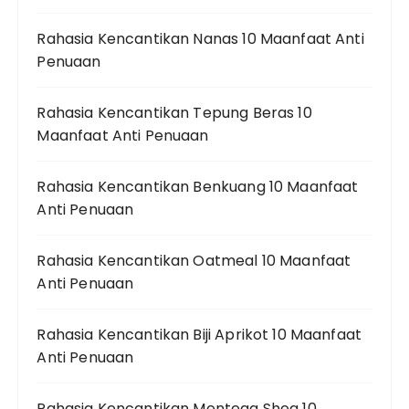
Rahasia Kencantikan Nanas 10 Maanfaat Anti
Penuaan
Rahasia Kencantikan Tepung Beras 10
Maanfaat Anti Penuaan
Rahasia Kencantikan Benkuang 10 Maanfaat
Anti Penuaan
Rahasia Kencantikan Oatmeal 10 Maanfaat
Anti Penuaan
Rahasia Kencantikan Biji Aprikot 10 Maanfaat
Anti Penuaan
Rahasia Kencantikan Mentega Shea 10