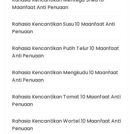
Maanfaat Anti Penuaan
Rahasia Kencantikan Susu 10 Maanfaat Anti
Penuaan
Rahasia Kencantikan Putih Telur 10 Maanfaat
Anti Penuaan
Rahasia Kencantikan Mengkudu 10 Maanfaat
Anti Penuaan
Rahasia Kencantikan Tomat 10 Maanfaat Anti
Penuaan
Rahasia Kencantikan Wortel 10 Maanfaat Anti
Penuaan