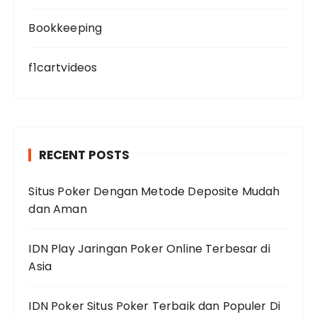
Bookkeeping
f1cartvideos
RECENT POSTS
Situs Poker Dengan Metode Deposite Mudah
dan Aman
IDN Play Jaringan Poker Online Terbesar di
Asia
IDN Poker Situs Poker Terbaik dan Populer Di