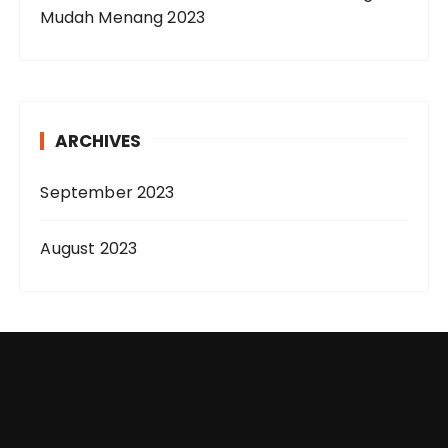
Mudah Menang 2023
ARCHIVES
September 2023
August 2023