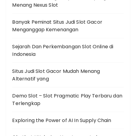
Menang Nexus Slot
Banyak Peminat Situs Judi Slot Gacor
Menganggap Kemenangan
Sejarah Dan Perkembangan Slot Online di
Indonesia
Situs Judi Slot Gacor Mudah Menang
Alternatif yang
Demo Slot – Slot Pragmatic Play Terbaru dan
Terlengkap
Exploring the Power of AI In Supply Chain