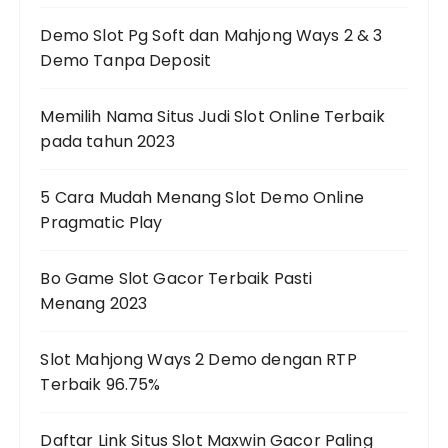
Demo Slot Pg Soft dan Mahjong Ways 2 & 3
Demo Tanpa Deposit
Memilih Nama Situs Judi Slot Online Terbaik
pada tahun 2023
5 Cara Mudah Menang Slot Demo Online
Pragmatic Play
Bo Game Slot Gacor Terbaik Pasti
Menang 2023
Slot Mahjong Ways 2 Demo dengan RTP
Terbaik 96.75%
Daftar Link Situs Slot Maxwin Gacor Paling