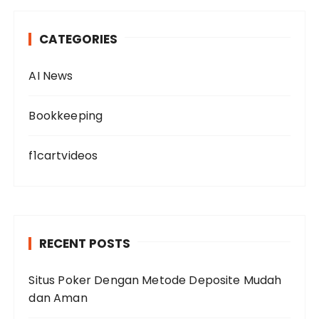
CATEGORIES
AI News
Bookkeeping
f1cartvideos
RECENT POSTS
Situs Poker Dengan Metode Deposite Mudah
dan Aman