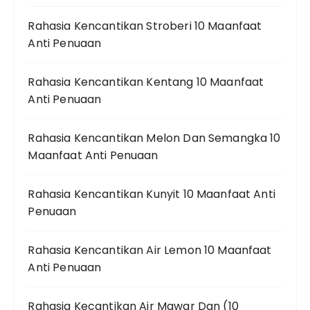
Rahasia Kencantikan Stroberi 10 Maanfaat
Anti Penuaan
Rahasia Kencantikan Kentang 10 Maanfaat
Anti Penuaan
Rahasia Kencantikan Melon Dan Semangka 10
Maanfaat Anti Penuaan
Rahasia Kencantikan Kunyit 10 Maanfaat Anti
Penuaan
Rahasia Kencantikan Air Lemon 10 Maanfaat
Anti Penuaan
Rahasia Kecantikan Air Mawar Dan (10