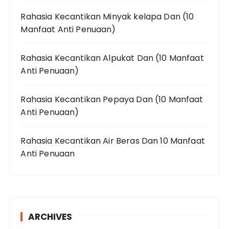
Rahasia Kecantikan Minyak kelapa Dan (10
Manfaat Anti Penuaan)
Rahasia Kecantikan Alpukat Dan (10 Manfaat
Anti Penuaan)
Rahasia Kecantikan Pepaya Dan (10 Manfaat
Anti Penuaan)
Rahasia Kecantikan Air Beras Dan 10 Manfaat
Anti Penuaan
ARCHIVES