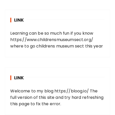
LINK
Learning can be so much fun if you know
https://www.childrensmuseumsect.org/
where to go childrens museum sect this year
LINK
Welcome to my blog
https://bloog.io/
The
full version of this site and try hard refreshing
this page to fix the error.