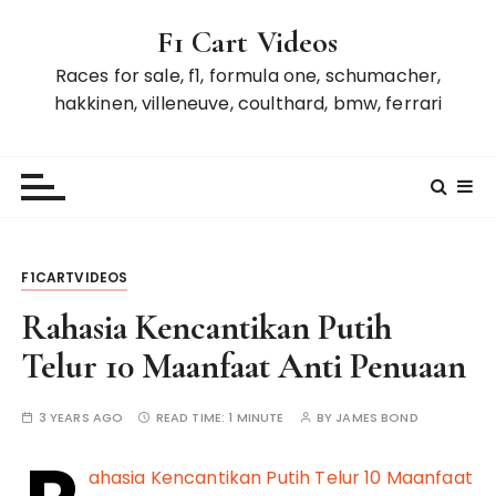
S
F1 Cart Videos
k
i
Races for sale, f1, formula one, schumacher,
p
hakkinen, villeneuve, coulthard, bmw, ferrari
t
o
c
o
n
t
F1CARTVIDEOS
e
n
Rahasia Kencantikan Putih
t
Telur 10 Maanfaat Anti Penuaan
3 YEARS AGO
READ TIME:
1 MINUTE
BY
JAMES BOND
ahasia Kencantikan Putih Telur 10 Maanfaat