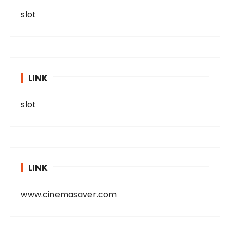
slot
LINK
slot
LINK
www.cinemasaver.com