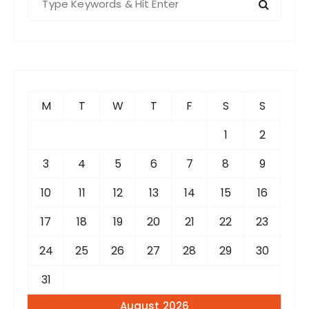
e
a
r
c
h
f
M
T
W
T
F
S
S
o
r
1
2
:
3
4
5
6
7
8
9
10
11
12
13
14
15
16
17
18
19
20
21
22
23
24
25
26
27
28
29
30
31
August 2026