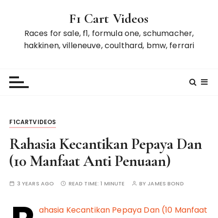
S
F1 Cart Videos
k
i
Races for sale, f1, formula one, schumacher,
p
hakkinen, villeneuve, coulthard, bmw, ferrari
t
o
c
o
n
t
F1CARTVIDEOS
e
n
Rahasia Kecantikan Pepaya Dan
t
(10 Manfaat Anti Penuaan)
3 YEARS AGO
READ TIME:
1 MINUTE
BY
JAMES BOND
ahasia Kecantikan Pepaya Dan (10 Manfaat