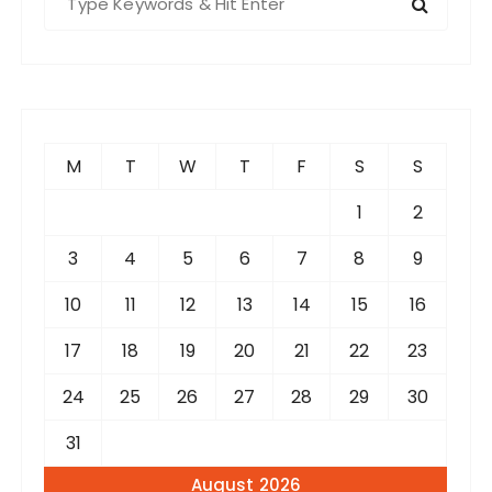
e
a
r
c
h
f
M
T
W
T
F
S
S
o
r
1
2
:
3
4
5
6
7
8
9
10
11
12
13
14
15
16
17
18
19
20
21
22
23
24
25
26
27
28
29
30
31
August 2026