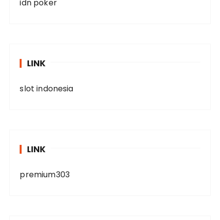
idn poker
LINK
slot indonesia
LINK
premium303