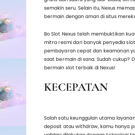
semakin seru. Selain itu, Nexus mem
bermain dengan aman di situs merek
Bo Slot Nexus telah membuktikan kua
mitra resmi dari banyak penyedia slo
pembayaran cepat dan keamanan yan
saat bermain di sana. Sudah cukup? 
bermain slot terbaik di Nexus!
KECEPATAN
Salah satu keunggulan utama layanan
deposit atau withdraw, kamu hanya 
validasi dilakukan dengan teknologi 