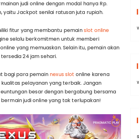
mainan judi online dengan modal hanya Rp.
 yaitu Jackpot senilai ratusan juta rupiah.
miliki fitur yang membantu pemain
slot online
engine selalu berkomitmen untuk memberi
nline yang memuaskan. Selain itu, pemain akan
tersedia 24 jam sehari.
pat bagi para pemain
nexus slot
online karena
kualitas pelayanan yang terbaik. Jangan
keuntungan besar dengan bergabung bersama
bermain judi online yang tak terlupakan!