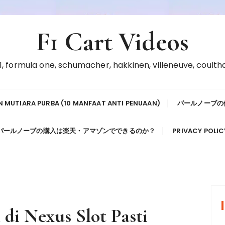
F1 Cart Videos
f1, formula one, schumacher, hakkinen, villeneuve, coulth
 MUTIARA PURBA (10 MANFAAT ANTI PENUAAN)
パールノーブの
パールノーブの購入は楽天・アマゾンでできるのか？
PRIVACY POLIC
di Nexus Slot Pasti