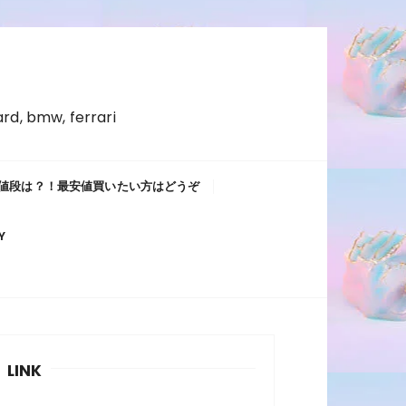
ard, bmw, ferrari
値段は？！最安値買いたい方はどうぞ
Y
LINK