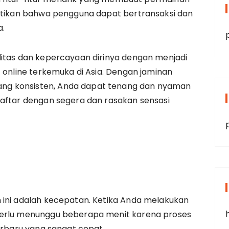
astikan bahwa pengguna dapat bertransaksi dan
a.
litas dan kepercayaan dirinya dengan menjadi
t online terkemuka di Asia. Dengan jaminan
g konsisten, Anda dapat tenang dan nyaman
Daftar dengan segera dan rasakan sensasi
 ini adalah kecepatan. Ketika Anda melakukan
perlu menunggu beberapa menit karena proses
terbaru yang sangat cepat.