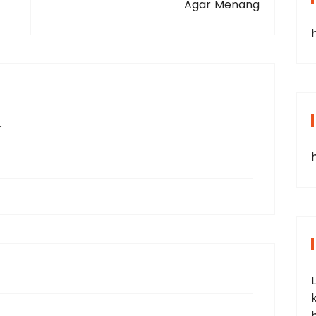
Agar Menang
d