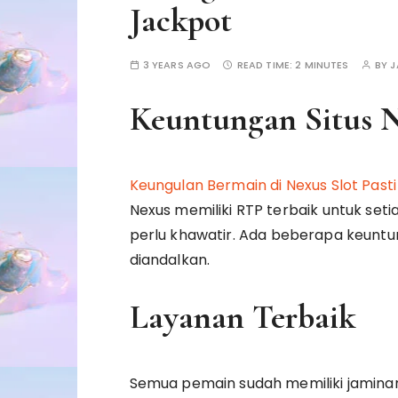
Jackpot
3 YEARS AGO
READ TIME:
2 MINUTES
BY
J
Keuntungan Situs 
Keungulan Bermain di Nexus Slot Past
Nexus memiliki RTP terbaik untuk seti
perlu khawatir. Ada beberapa keun
diandalkan.
Layanan Terbaik
Semua pemain sudah memiliki jaminan 