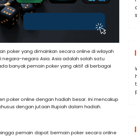
an poker yang dimainkan secara online di wilayah
i negara-negara Asia. Asia adalah salah satu
 ada banyak pemain poker yang aktif di berbagai
t
en poker online dengan hadiah besar. Ini mencakup
khusus dengan jutaan Rupiah dalam hadiah.
 sehingga pemain dapat bermain poker secara online