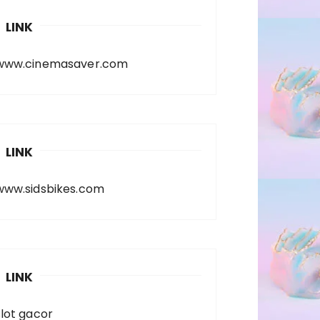
LINK
www.cinemasaver.com
LINK
www.sidsbikes.com
LINK
slot gacor