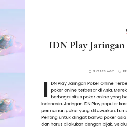
IDN Play Jaringan 
3 YEARS AGO
RE
I
DN Play Jaringan Poker Online Terbe
poker online
terbesar di Asia. Mer
berbagai situs poker online yang b
Indonesia. Jaringan IDN Play populer k
permainan poker yang ditawarkan, turn
Penting untuk diingat bahwa
poker asia
dan harus dilakukan dengan bijak. Sel