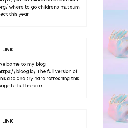
org/
where to go childrens museum
sect this year
LINK
Welcome to my blog
https://bloog.io/
The full version of
his site and try hard refreshing this
page to fix the error.
LINK