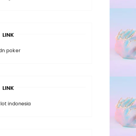
LINK
idn poker
LINK
slot indonesia