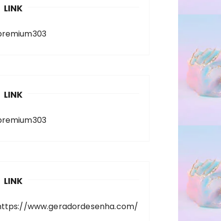
LINK
premium303
LINK
premium303
LINK
https://www.geradordesenha.com/