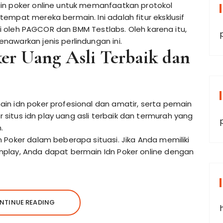
in poker online untuk memanfaatkan protokol
empat mereka bermain. Ini adalah fitur eksklusif
uji oleh PAGCOR dan BMM Testlabs. Oleh karena itu,
awarkan jenis perlindungan ini.
er Uang Asli Terbaik dan
in idn poker profesional dan amatir, serta pemain
ar situs idn play uang asli terbaik dan termurah yang
.
 Poker dalam beberapa situasi. Jika Anda memiliki
play, Anda dapat bermain Idn Poker online dengan
NTINUE READING