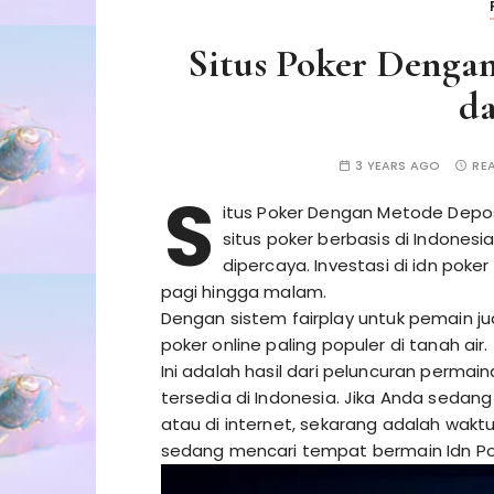
Situs Poker Denga
d
3 YEARS AGO
RE
S
itus Poker Dengan Metode Dep
situs poker
berbasis di Indonesia
dipercaya. Investasi di idn poke
pagi hingga malam.
Dengan sistem fairplay untuk pemain
ju
poker online paling populer di tanah air.
Ini adalah hasil dari peluncuran permai
tersedia di Indonesia. Jika Anda sedan
atau di internet, sekarang adalah wakt
sedang mencari tempat bermain Idn Poke