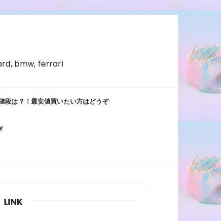
ard, bmw, ferrari
値段は？！最安値買いたい方はどうぞ
Y
LINK