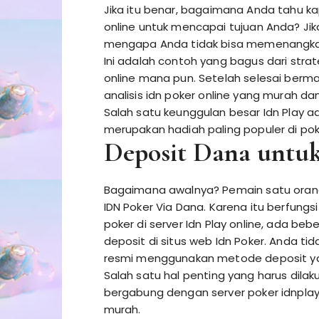
Jika itu benar, bagaimana Anda tahu k
online untuk mencapai tujuan Anda? Jika 
mengapa Anda tidak bisa memenangka
Ini adalah contoh yang bagus dari stra
online mana pun. Setelah selesai berm
analisis idn poker online yang murah d
Salah satu keunggulan besar Idn Play a
merupakan hadiah paling populer di poke
Deposit Dana untuk
Bagaimana awalnya? Pemain satu orang
IDN Poker Via Dana. Karena itu berfung
poker di server Idn Play online, ada be
deposit di situs web Idn Poker. Anda tid
resmi menggunakan metode deposit yan
Salah satu hal penting yang harus dila
bergabung dengan server poker idnplay
murah.