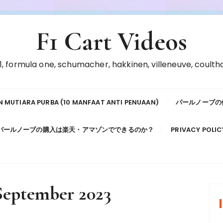
F1 Cart Videos
f1, formula one, schumacher, hakkinen, villeneuve, coulth
 MUTIARA PURBA (10 MANFAAT ANTI PENUAAN)
パールノーブの
パールノーブの購入は楽天・アマゾンでできるのか？
PRIVACY POLIC
September 2023