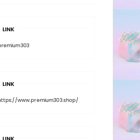
LINK
premium303
LINK
https://www.premium303.shop/
LINK