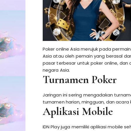
Poker online Asia merujuk pada permain
Asia atau oleh pemain yang berasal dar
pasar terbesar untuk poker online, dan
negara Asia.
Turnamen Poker
Jaringan ini sering mengadakan turnam
turnamen harian, mingguan, dan acara 
Aplikasi Mobile
IDN Play juga memiliki aplikasi mobile