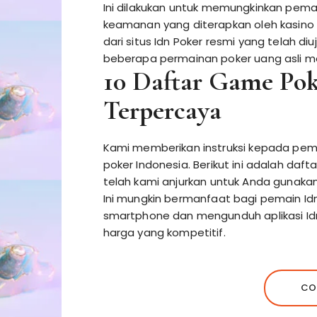
Ini dilakukan untuk memungkinkan pema
keamanan yang diterapkan oleh kasino t
dari situs Idn Poker resmi yang telah di
beberapa permainan poker uang asli men
10 Daftar Game Pok
Terpercaya
Kami memberikan instruksi kepada pema
poker Indonesia. Berikut ini adalah daft
telah kami anjurkan untuk Anda gunakan
Ini mungkin bermanfaat bagi pemain Idn
smartphone dan mengunduh aplikasi Idn
harga yang kompetitif.
CO