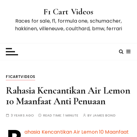
S
F1 Cart Videos
k
i
Races for sale, f1, formula one, schumacher,
p
hakkinen, villeneuve, coulthard, bmw, ferrari
t
o
c
o
n
t
F1CARTVIDEOS
e
n
Rahasia Kencantikan Air Lemon
t
10 Maanfaat Anti Penuaan
3 YEARS AGO
READ TIME:
1 MINUTE
BY
JAMES BOND
ahasia Kencantikan Air Lemon 10 Maanfaat