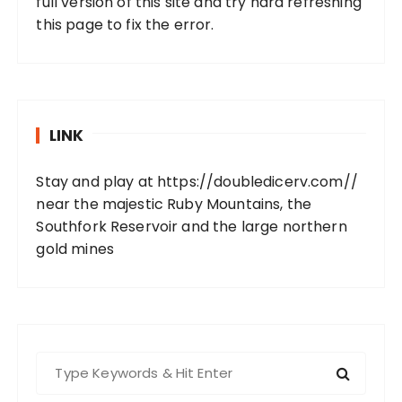
full version of this site and try hard refreshing
this page to fix the error.
LINK
Stay and play at
https://doubledicerv.com//
near the majestic Ruby Mountains, the
Southfork Reservoir and the large northern
gold mines
S
e