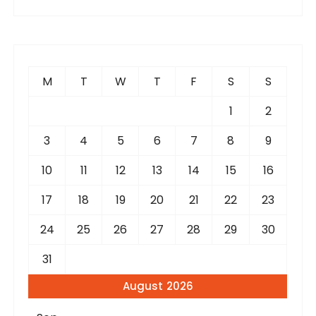
a
r
c
h
f
M
T
W
T
F
S
S
o
r
1
2
:
3
4
5
6
7
8
9
10
11
12
13
14
15
16
17
18
19
20
21
22
23
24
25
26
27
28
29
30
31
August 2026