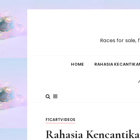
S
k
i
p
Races for sale, 
t
o
c
HOME
RAHASIA KECANTIKAN
o
n
t
e
n
t
F1CARTVIDEOS
Rahasia Kencantika