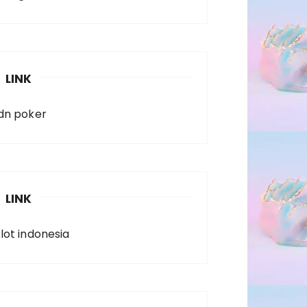
LINK
idn poker
LINK
slot indonesia