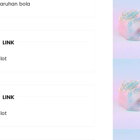
taruhan bola
LINK
lot
LINK
lot