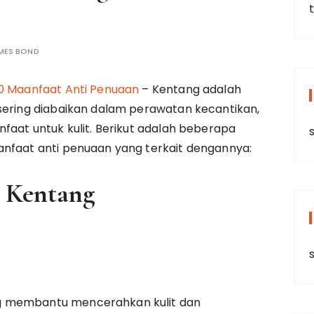
MES BOND
0 Maanfaat Anti Penuaan
– Kentang adalah
sering diabaikan dalam perawatan kecantikan,
faat untuk kulit. Berikut adalah beberapa
s
anfaat anti penuaan yang terkait dengannya:
n Kentang
s
g membantu mencerahkan kulit dan