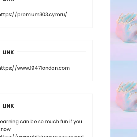
https://premium303.cymru/
LINK
https://www.1947london.com
LINK
Learning can be so much fun if you
know
https://www.childrensmuseumsect.