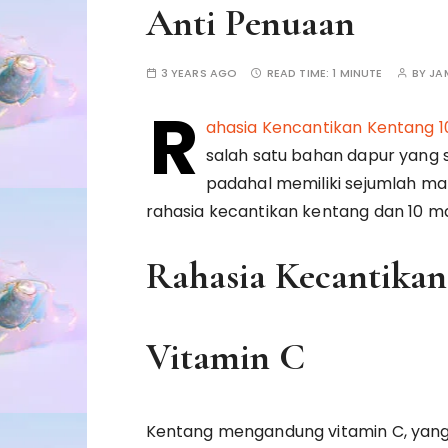
Anti Penuaan
3 YEARS AGO
READ TIME:
1 MINUTE
BY
JA
R
ahasia Kencantikan Kentang 1
salah satu bahan dapur yang 
padahal memiliki sejumlah man
rahasia kecantikan kentang dan 10 m
Rahasia Kecantika
Vitamin C
Kentang mengandung vitamin C, yan