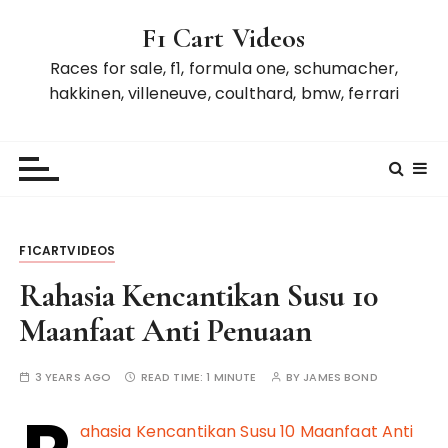
S
F1 Cart Videos
k
i
Races for sale, f1, formula one, schumacher,
p
hakkinen, villeneuve, coulthard, bmw, ferrari
t
o
c
o
n
t
F1CARTVIDEOS
e
n
Rahasia Kencantikan Susu 10
t
Maanfaat Anti Penuaan
3 YEARS AGO
READ TIME:
1 MINUTE
BY
JAMES BOND
ahasia Kencantikan Susu 10 Maanfaat Anti