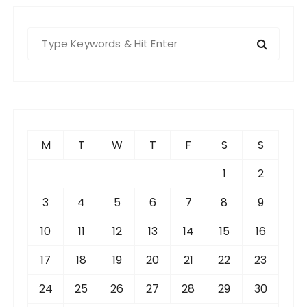
S
e
a
r
c
h
f
M
T
W
T
F
S
S
o
r
1
2
:
3
4
5
6
7
8
9
10
11
12
13
14
15
16
17
18
19
20
21
22
23
24
25
26
27
28
29
30