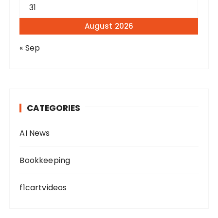
31
August 2026
« Sep
CATEGORIES
AI News
Bookkeeping
f1cartvideos