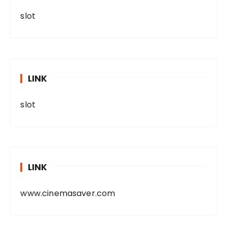
slot
LINK
slot
LINK
www.cinemasaver.com