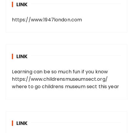
LINK
https://www.1947london.com
LINK
Learning can be so much fun if you know
https://www.childrensmuseumsect.org/
where to go childrens museum sect this year
LINK