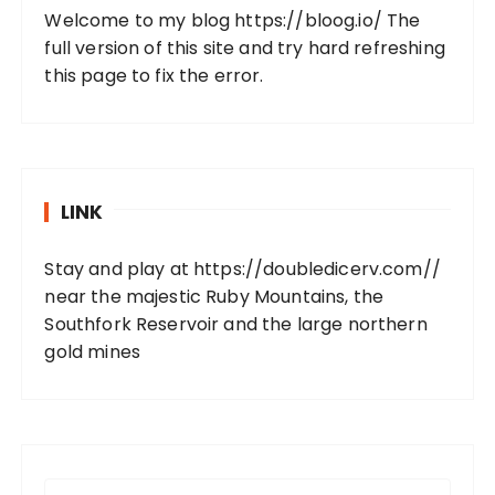
Welcome to my blog
https://bloog.io/
The
full version of this site and try hard refreshing
this page to fix the error.
LINK
Stay and play at
https://doubledicerv.com//
near the majestic Ruby Mountains, the
Southfork Reservoir and the large northern
gold mines
S