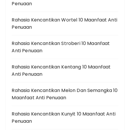
Penuaan
Rahasia Kencantikan Wortel 10 Maanfaat Anti
Penuaan
Rahasia Kencantikan Stroberi 10 Maanfaat
Anti Penuaan
Rahasia Kencantikan Kentang 10 Maanfaat
Anti Penuaan
Rahasia Kencantikan Melon Dan Semangka 10
Maanfaat Anti Penuaan
Rahasia Kencantikan Kunyit 10 Maanfaat Anti
Penuaan