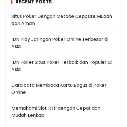
RECENT POSTS
Situs Poker Dengan Metode Deposite Mudah
dan Aman
IDN Play Jaringan Poker Online Terbesar di
Asia
IDN Poker Situs Poker Terbaik dan Populer Di
Asia
Cara cara Membaca Kartu Bagus di Poker
Online
Memahami Slot RTP dengan Cepat dan
Mudah Lenkap