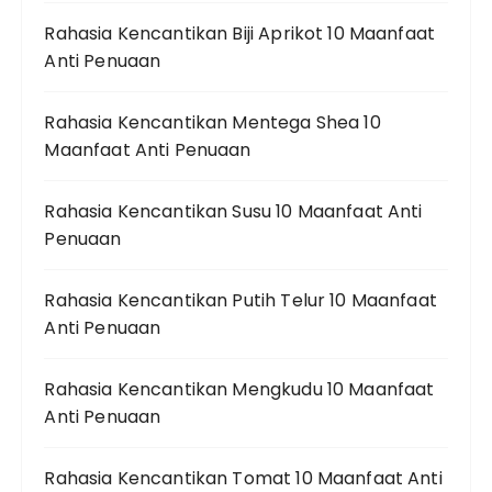
Rahasia Kencantikan Biji Aprikot 10 Maanfaat
Anti Penuaan
Rahasia Kencantikan Mentega Shea 10
Maanfaat Anti Penuaan
Rahasia Kencantikan Susu 10 Maanfaat Anti
Penuaan
Rahasia Kencantikan Putih Telur 10 Maanfaat
Anti Penuaan
Rahasia Kencantikan Mengkudu 10 Maanfaat
Anti Penuaan
Rahasia Kencantikan Tomat 10 Maanfaat Anti