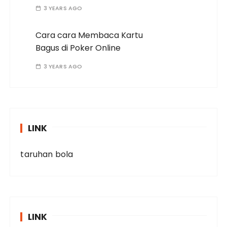
3 YEARS AGO
Cara cara Membaca Kartu
Bagus di Poker Online
3 YEARS AGO
LINK
taruhan bola
LINK