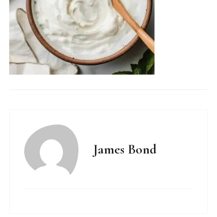
James Bond