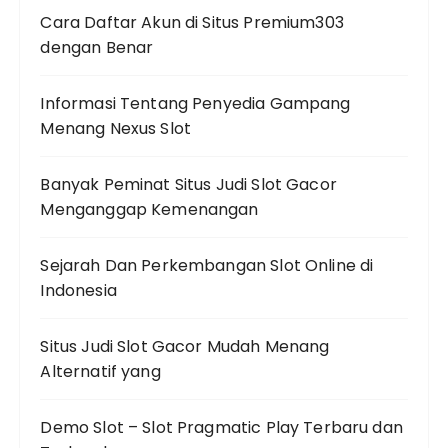
Cara Daftar Akun di Situs Premium303
dengan Benar
Informasi Tentang Penyedia Gampang
Menang Nexus Slot
Banyak Peminat Situs Judi Slot Gacor
Menganggap Kemenangan
Sejarah Dan Perkembangan Slot Online di
Indonesia
Situs Judi Slot Gacor Mudah Menang
Alternatif yang
Demo Slot – Slot Pragmatic Play Terbaru dan