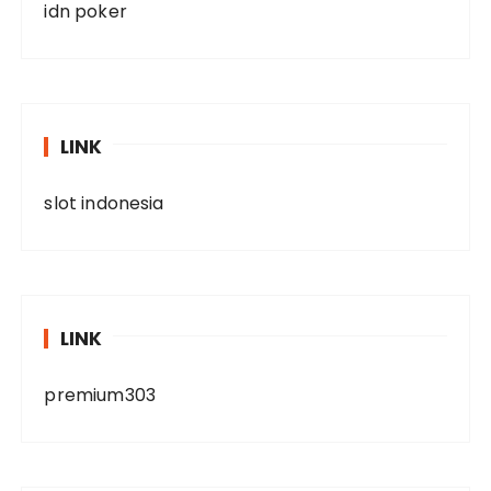
idn poker
LINK
slot indonesia
LINK
premium303