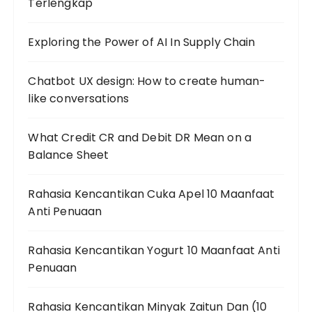
Terlengkap
Exploring the Power of AI In Supply Chain
Chatbot UX design: How to create human-
like conversations
What Credit CR and Debit DR Mean on a
Balance Sheet
Rahasia Kencantikan Cuka Apel 10 Maanfaat
Anti Penuaan
Rahasia Kencantikan Yogurt 10 Maanfaat Anti
Penuaan
Rahasia Kencantikan Minyak Zaitun Dan (10