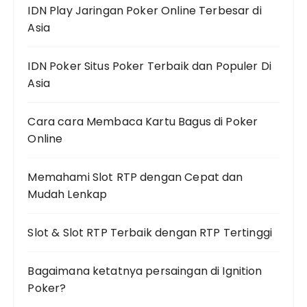
IDN Play Jaringan Poker Online Terbesar di
Asia
IDN Poker Situs Poker Terbaik dan Populer Di
Asia
Cara cara Membaca Kartu Bagus di Poker
Online
Memahami Slot RTP dengan Cepat dan
Mudah Lenkap
Slot & Slot RTP Terbaik dengan RTP Tertinggi
Bagaimana ketatnya persaingan di Ignition
Poker?