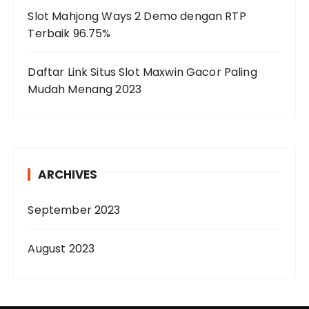
Slot Mahjong Ways 2 Demo dengan RTP
Terbaik 96.75%
Daftar Link Situs Slot Maxwin Gacor Paling
Mudah Menang 2023
ARCHIVES
September 2023
August 2023