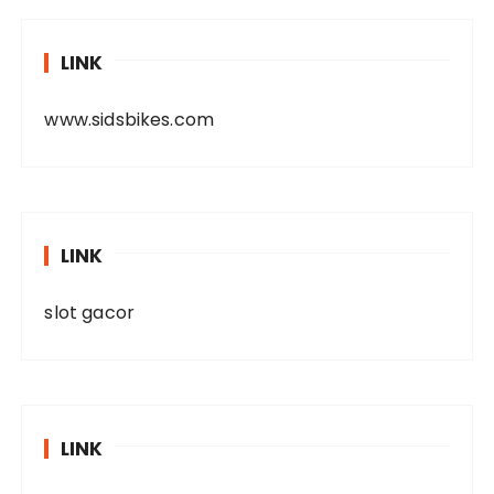
LINK
www.sidsbikes.com
LINK
slot gacor
LINK