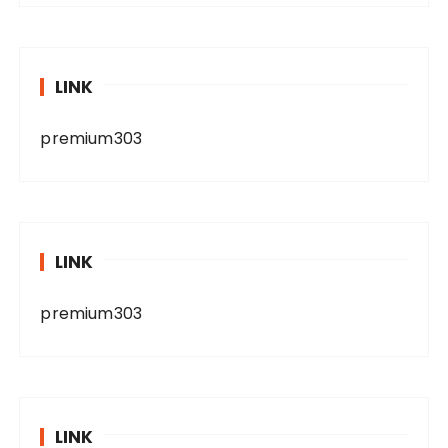
LINK
premium303
LINK
premium303
LINK