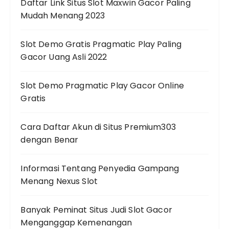
Daftar Link Situs Slot Maxwin Gacor Paling
Mudah Menang 2023
Slot Demo Gratis Pragmatic Play Paling
Gacor Uang Asli 2022
Slot Demo Pragmatic Play Gacor Online
Gratis
Cara Daftar Akun di Situs Premium303
dengan Benar
Informasi Tentang Penyedia Gampang
Menang Nexus Slot
Banyak Peminat Situs Judi Slot Gacor
Menganggap Kemenangan