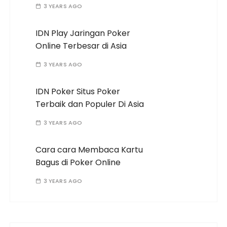
3 YEARS AGO
IDN Play Jaringan Poker
Online Terbesar di Asia
3 YEARS AGO
IDN Poker Situs Poker
Terbaik dan Populer Di Asia
3 YEARS AGO
Cara cara Membaca Kartu
Bagus di Poker Online
3 YEARS AGO