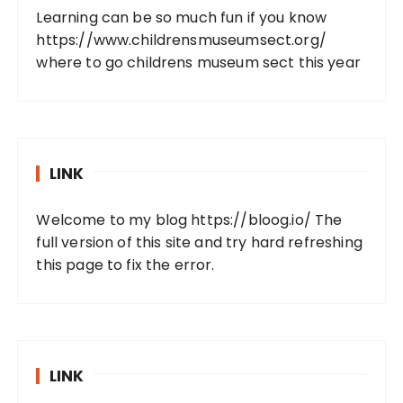
Learning can be so much fun if you know
https://www.childrensmuseumsect.org/
where to go childrens museum sect this year
LINK
Welcome to my blog
https://bloog.io/
The
full version of this site and try hard refreshing
this page to fix the error.
LINK