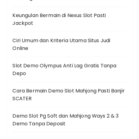
Keungulan Bermain di Nexus Slot Pasti
Jackpot
Ciri Umum dan Kriteria Utama Situs Judi
Online
Slot Demo Olympus Anti Lag Gratis Tanpa
Depo
Cara Bermain Demo Slot Mahjong Pasti Banjir
SCATER
Demo Slot Pg Soft dan Mahjong Ways 2 & 3
Demo Tanpa Deposit