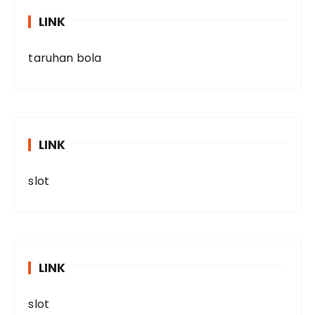
LINK
taruhan bola
LINK
slot
LINK
slot