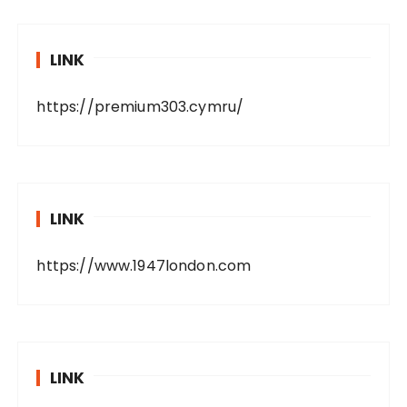
LINK
https://premium303.cymru/
LINK
https://www.1947london.com
LINK