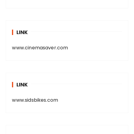
LINK
www.cinemasaver.com
LINK
www.sidsbikes.com