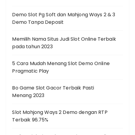
Demo Slot Pg Soft dan Mahjong Ways 2 & 3
Demo Tanpa Deposit
Memilih Nama Situs Judi Slot Online Terbaik
pada tahun 2023
5 Cara Mudah Menang Slot Demo Online
Pragmatic Play
Bo Game Slot Gacor Terbaik Pasti
Menang 2023
Slot Mahjong Ways 2 Demo dengan RTP
Terbaik 96.75%